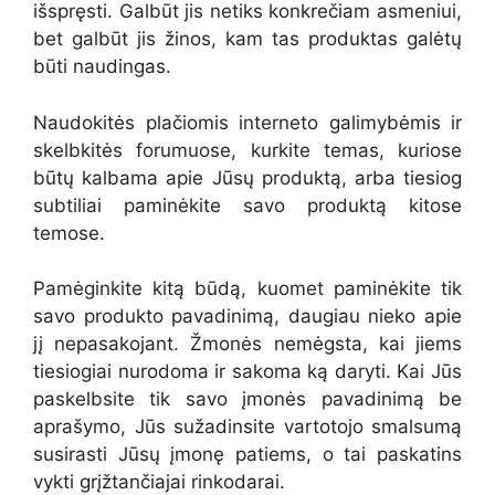
išspręsti. Galbūt jis netiks konkrečiam asmeniui,
bet galbūt jis žinos, kam tas produktas galėtų
būti naudingas.
Naudokitės plačiomis interneto galimybėmis ir
skelbkitės forumuose, kurkite temas, kuriose
būtų kalbama apie Jūsų produktą, arba tiesiog
subtiliai paminėkite savo produktą kitose
temose.
Pamėginkite kitą būdą, kuomet paminėkite tik
savo produkto pavadinimą, daugiau nieko apie
jį nepasakojant. Žmonės nemėgsta, kai jiems
tiesiogiai nurodoma ir sakoma ką daryti. Kai Jūs
paskelbsite tik savo įmonės pavadinimą be
aprašymo, Jūs sužadinsite vartotojo smalsumą
susirasti Jūsų įmonę patiems, o tai paskatins
vykti grįžtančiajai rinkodarai.