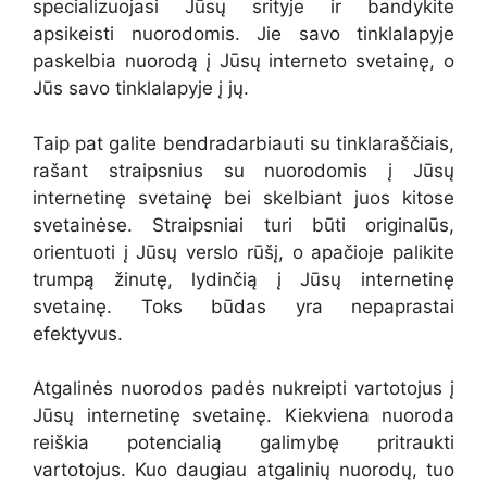
specializuojasi Jūsų srityje ir bandykite
apsikeisti nuorodomis. Jie savo tinklalapyje
paskelbia nuorodą į Jūsų interneto svetainę, o
Jūs savo tinklalapyje į jų.
Taip pat galite bendradarbiauti su tinklaraščiais,
rašant straipsnius su nuorodomis į Jūsų
internetinę svetainę bei skelbiant juos kitose
svetainėse. Straipsniai turi būti originalūs,
orientuoti į Jūsų verslo rūšį, o apačioje palikite
trumpą žinutę, lydinčią į Jūsų internetinę
svetainę. Toks būdas yra nepaprastai
efektyvus.
Atgalinės nuorodos padės nukreipti vartotojus į
Jūsų internetinę svetainę. Kiekviena nuoroda
reiškia potencialią galimybę pritraukti
vartotojus. Kuo daugiau atgalinių nuorodų, tuo