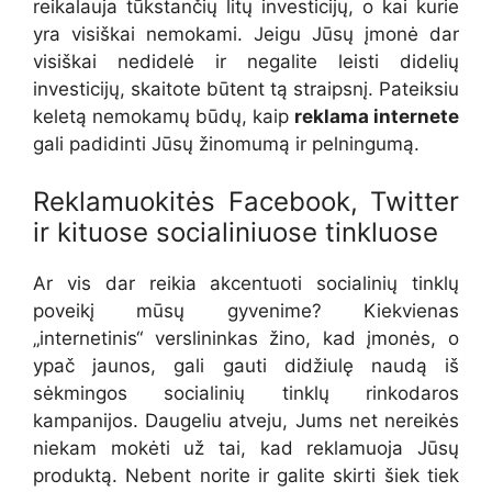
reikalauja tūkstančių litų investicijų, o kai kurie
yra visiškai nemokami. Jeigu Jūsų įmonė dar
visiškai nedidelė ir negalite leisti didelių
investicijų, skaitote būtent tą straipsnį. Pateiksiu
keletą nemokamų būdų, kaip
reklama internete
gali padidinti Jūsų žinomumą ir pelningumą.
Reklamuokitės Facebook, Twitter
ir kituose socialiniuose tinkluose
Ar vis dar reikia akcentuoti socialinių tinklų
poveikį mūsų gyvenime? Kiekvienas
„internetinis“ verslininkas žino, kad įmonės, o
ypač jaunos, gali gauti didžiulę naudą iš
sėkmingos socialinių tinklų rinkodaros
kampanijos. Daugeliu atveju, Jums net nereikės
niekam mokėti už tai, kad reklamuoja Jūsų
produktą. Nebent norite ir galite skirti šiek tiek