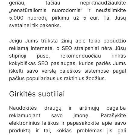
geriau, tačiau nepiktnaudžiaukite
„nenatūraliomis nuorodomis” ir neužsiimkite
5.000 nuorodų pirkimu už 5 eur. Tai Jūsų
svetainei tik pakenks.
Jeigu Jums trūksta žinių apie tokio pobūdžio
reklamą internete, o SEO straipsniai nėra Jūsų
stiprioji pusė, rekomenduočiau rinktis
kokybiškas SEO paslaugas, kurios padės Jums
iškelti savo verslą paieškos sistemose pagal
pačius populiariausius raktinius žodžius.
Girkitės subtiliai
Naudokitės draugų ir artimųjų pagalba
reklamuojant savo įmonę. Parašykite
elektroninius laiškus ir papasakokite apie savo
produktą ir tai, kokias problemas jis gali