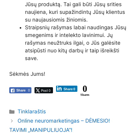
Jūsų produktą. Tai gali būti Jūsų srities
naujiena, kuri supažindintų Jūsų klientus
su naujausiomis žiniomis.
Straipsnių rašymas labai naudingas Jūsų
smegenims ir intelekto lavinimui. Jų
rašymas neužtruks ilgai, o Jūs galėsite
atsipūsti nuo kitų darbų ir taip išreikšti
save.
Sėkmės Jums!
0
Share
0
Post 0
Share
0
Shares
Kategorijos
Tinklaraštis
Online neuromarketingas – DĖMESIO!
TAVIMI „MANIPULIUOJA”!