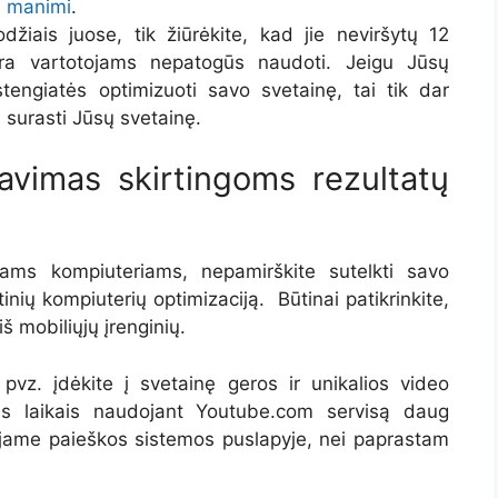
u manimi
.
džiais juose, tik žiūrėkite, kad jie neviršytų 12
 yra vartotojams nepatogūs naudoti. Jeigu Jūsų
engiatės optimizuoti savo svetainę, tai tik dar
surasti Jūsų svetainę.
avimas skirtingoms rezultatų
ams kompiuteriams, nepamirškite sutelkti savo
inių kompiuterių optimizaciją. Būtinai patikrinkite,
š mobiliųjų įrenginių.
, pvz. įdėkite į svetainę geros ir unikalios video
is laikais naudojant Youtube.com servisą daug
mąjame paieškos sistemos puslapyje, nei paprastam