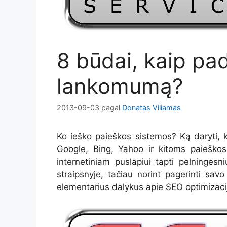
8 būdai, kaip pad
lankomumą?
2013-09-03
pagal
Donatas Viliamas
Ko ieško paieškos sistemos? Ką daryti, k
Google, Bing, Yahoo ir kitoms paiešk
internetiniam puslapiui tapti pelninges
straipsnyje, tačiau norint pagerinti sa
elementarius dalykus apie SEO optimizaci