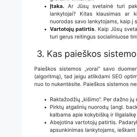
Įtaka.
Ar Jūsų svetainė turi pak
lankytojai? Kitas klausimas ar ki
nuorodas savo lankytojams, kaip į s
Vartotojų patirtis
. Kaip Jūsų sveta
turi gerus reitingus socialiniuose ti
3. Kas paieškos sistem
Paieškos sistemos „vorai” savo duomen
(algoritmą), tad jeigu atlikdami SEO optim
nuo to nukentėsite. Paieškos sistemos n
Raktažodžių „kišimo”. Per dažno jų
Pirktų atgalinių nuorodų (angl. bac
kalbama apie kokybišką ir lilgalaikę
Abejotina vartotojų patirtis. Padar
apsunkinimas lankytojams, ieškant re