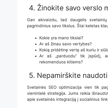
4. Žinokite savo verslo 
Gan akivaizdu, tad daugelis svetainių
pagrindinius savo tikslus. Štai keletas k
Kokie yra mano tikslai?
Ar aš žinau savo vertybes?
Kokią pridėtinę vertę aš kuriu ir si
Ar aš „parduodu” tik įspūdį, a
rekomenduos kitiems?
5. Nepamirškite naudoti s
Svetainės SEO optimizacija vien tik pag
vienintelė strategija. Jums reikia išnaudot
apie svetainės integraciją į socialinius tink