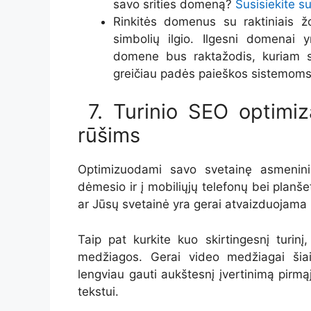
savo srities domeną?
Susisiekite s
Rinkitės domenus su raktiniais žo
simbolių ilgio. Ilgesni domenai
domene bus raktažodis, kuriam st
greičiau padės paieškos sistemoms 
7. Turinio SEO optimiz
rūšims
Optimizuodami savo svetainę asmenini
dėmesio ir į mobiliųjų telefonų bei planšet
ar Jūsų svetainė yra gerai atvaizduojama i
Taip pat kurkite kuo skirtingesnį turinį
medžiagos. Gerai video medžiagai šia
lengviau gauti aukštesnį įvertinimą pir
tekstui.