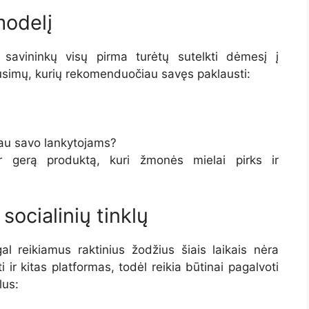
modelį
 savininkų visų pirma turėtų sutelkti dėmesį į
lausimų, kurių rekomenduočiau savęs paklausti:
ūlau savo lankytojams?
r gerą produktą, kuri žmonės mielai pirks ir
ocialinių tinklų
al reikiamus raktinius žodžius šiais laikais nėra
i ir kitas platformas, todėl reikia būtinai pagalvoti
lus: