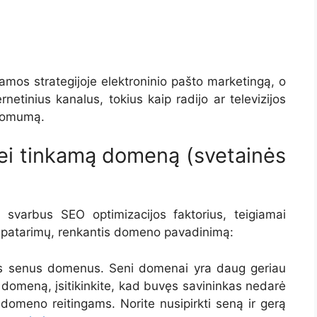
mos strategijoje elektroninio pašto marketingą, o
rnetinius kanalus, tokius kaip radijo ar televizijos
inomumą.
nei tinkamą domeną (svetainės
svarbus SEO optimizacijos faktorius, teigiamai
as patarimų, renkantis domeno pavadinimą:
rimus senus domenus. Seni domenai yra daug geriau
ą domeną, įsitikinkite, kad buvęs savininkas nedarė
 domeno reitingams. Norite nusipirkti seną ir gerą