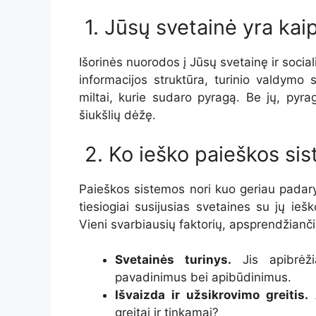
1. Jūsų svetainė yra kai
Išorinės nuorodos į Jūsų svetainę ir social
informacijos struktūra, turinio valdymo s
miltai, kurie sudaro pyragą. Be jų, pyr
šiukšlių dėžę.
2. Ko ieško paieškos si
Paieškos sistemos nori kuo geriau padary
tiesiogiai susijusias svetaines su jų ie
Vieni svarbiausių faktorių, apsprendžianči
Svetainės turinys.
Jis apibrėži
pavadinimus bei apibūdinimus.
Išvaizda ir užsikrovimo greitis.
A
greitai ir tinkamai?