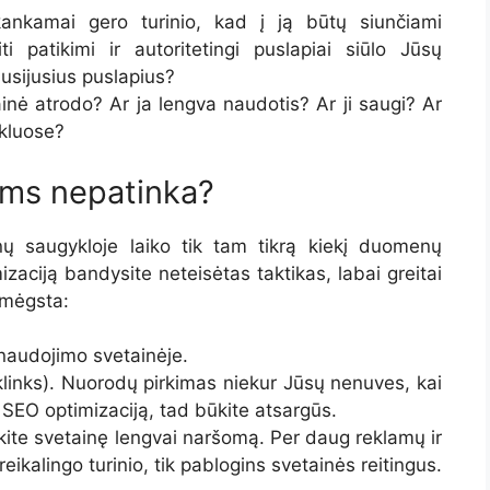
ankamai gero turinio, kad į ją būtų siunčiami
ti patikimi ir autoritetingi puslapiai siūlo Jūsų
usijusius puslapius?
inė atrodo? Ar ja lengva naudotis? Ar ji saugi? Ar
nkluose?
oms nepatinka?
ų saugykloje laiko tik tam tikrą kiekį duomenų
izaciją bandysite neteisėtas taktikas, labai greitai
emėgsta:
 naudojimo svetainėje.
klinks). Nuorodų pirkimas niekur Jūsų nenuves, kai
 SEO optimizaciją, tad būkite atsargūs.
ykite svetainę lengvai naršomą. Per daug reklamų ir
ikalingo turinio, tik pablogins svetainės reitingus.