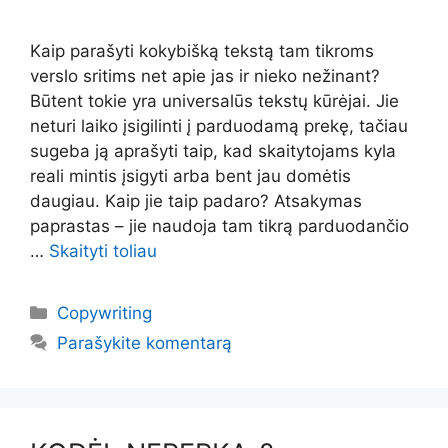
Kaip parašyti kokybišką tekstą tam tikroms
verslo sritims net apie jas ir nieko nežinant?
Būtent tokie yra universalūs tekstų kūrėjai. Jie
neturi laiko įsigilinti į parduodamą prekę, tačiau
sugeba ją aprašyti taip, kad skaitytojams kyla
reali mintis įsigyti arba bent jau domėtis
daugiau. Kaip jie taip padaro? Atsakymas
paprastas – jie naudoja tam tikrą parduodančio
…
Skaityti toliau
Kategorijos
Copywriting
Parašykite komentarą