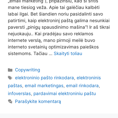
„email marketing”), pripažinsiu, kad ši sritis
mane tiesiog veža. Apie tai galėčiau kalbėti
labai ilgai. Bet šiandien noriu pasidalinti savo
patirtimi, kaip elektroninį paštą galima nesunkiai
paversti „pinigų spausdinimo mašina”! Ir aš tikrai
nejuokauju.. Kai pradėjau savo reklamos
internete verslą, mano pirmoji meilė buvo
interneto svetainių optimizavimas paieškos
sistemoms. Tačiau …
Skaityti toliau
Kategorijos
Copywriting
Žymos
elektroninio pašto rinkodara
,
elektroninis
paštas
,
email marketingas
,
email rinkodara
,
infoverslas
,
pardavimai elektroniniu paštu
Parašykite komentarą