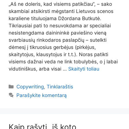
„Aš ne doleris, kad visiems patikčiau“, – sako
skambiai atsikirsti mėgstanti Lietuvos scenos
karaliene tituluojama Džordana Butkutė.
Tikriausiai pati to nesuvokdama ar specialiai
nesistengdama dainininkė paviešino vieną
svarbiausių rinkodaros paslapčių – sutelkti
dėmesį į tikruosius gerbėjus (pirkėjus,
skaitytojus, klausytojus ir t.t.). Noras patikti
visiems dažnai veda ne link tobulybės, o į labai
vidutiniškus, arba visai …
Skaityti toliau
Kategorijos
Copywriting
,
Tinklaraštis
Parašykite komentarą
Kaip rašyti „iš koto