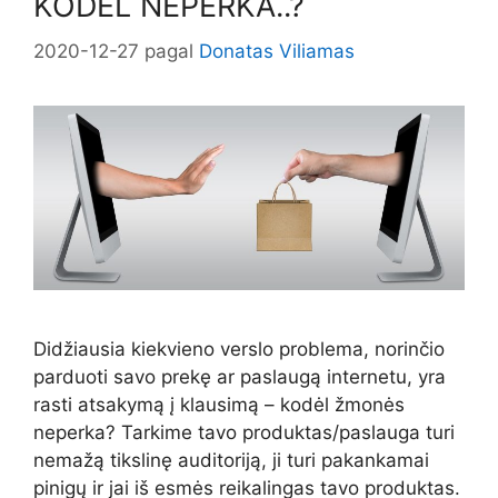
KODĖL NEPERKA..?
2020-12-27
pagal
Donatas Viliamas
Didžiausia kiekvieno verslo problema, norinčio
parduoti savo prekę ar paslaugą internetu, yra
rasti atsakymą į klausimą – kodėl žmonės
neperka? Tarkime tavo produktas/paslauga turi
nemažą tikslinę auditoriją, ji turi pakankamai
pinigų ir jai iš esmės reikalingas tavo produktas.