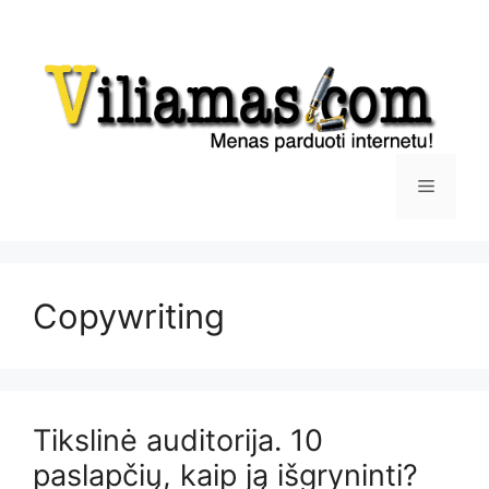
Pereiti
prie
turinio
Meniu
Copywriting
Tikslinė auditorija. 10
paslapčių, kaip ją išgryninti?