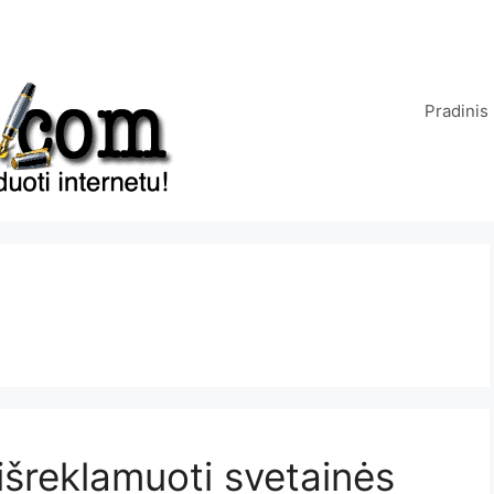
Pradinis
išreklamuoti svetainės