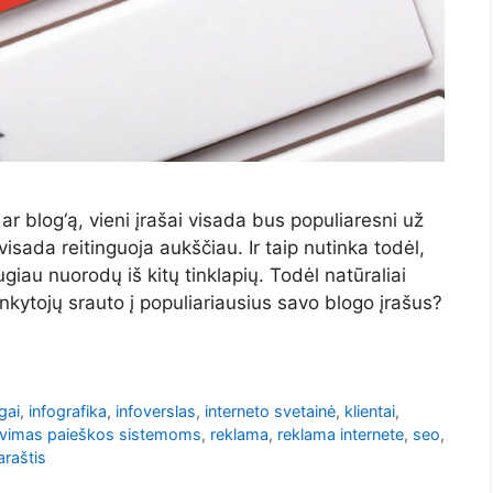
ar blog‘ą, vieni įrašai visada bus populiaresni už
isada reitinguoja aukščiau. Ir taip nutinka todėl,
giau nuorodų iš kitų tinklapių. Todėl natūraliai
nkytojų srauto į populiariausius savo blogo įrašus?
gai
,
infografika
,
infoverslas
,
interneto svetainė
,
klientai
,
avimas paieškos sistemoms
,
reklama
,
reklama internete
,
seo
,
araštis