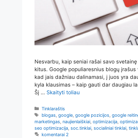
Nesvarbu, kaip seniai rašai savo svetainę 
kitus. Google populiaresnius blogų įrašus v
kad jais dažniau dalinamasi, į juos yra dau
kyla klausimas – kaip gauti dar daugiau la
Šį …
Skaityti toliau
Kategorijos
Tinklaraštis
Žymos
blogas
,
google
,
google pozicijos
,
google reitin
marketingas
,
naujienlaiškiai
,
optimizacija
,
optimiz
seo optimizacija
,
soc.tinklai
,
socialiniai tinklai
,
tinkl
komentarai 2