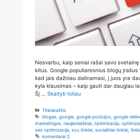
Nesvarbu, kaip seniai rašai savo svetainę 
kitus. Google populiaresnius blogų įrašus v
kad jais dažniau dalinamasi, į juos yra dau
kyla klausimas – kaip gauti dar daugiau la
Šį …
Skaityti toliau
Kategorijos
Tinklaraštis
Žymos
blogas
,
google
,
google pozicijos
,
google reitin
marketingas
,
naujienlaiškiai
,
optimizacija
,
optimiz
seo optimizacija
,
soc.tinklai
,
socialiniai tinklai
,
tinkl
komentarai 2