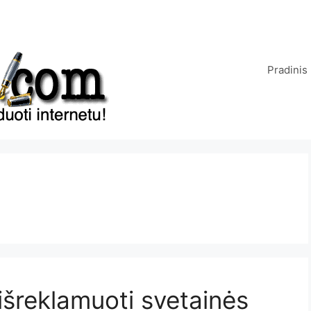
Pradinis
išreklamuoti svetainės