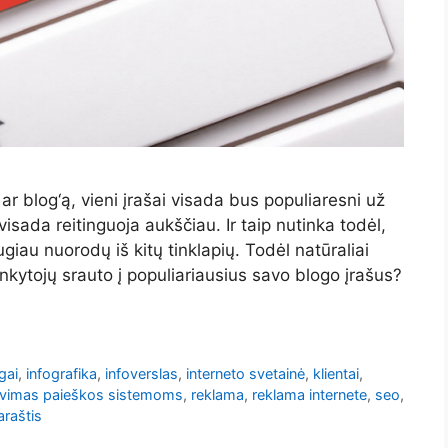
ar blog‘ą, vieni įrašai visada bus populiaresni už
isada reitinguoja aukščiau. Ir taip nutinka todėl,
giau nuorodų iš kitų tinklapių. Todėl natūraliai
nkytojų srauto į populiariausius savo blogo įrašus?
gai
,
infografika
,
infoverslas
,
interneto svetainė
,
klientai
,
avimas paieškos sistemoms
,
reklama
,
reklama internete
,
seo
,
araštis