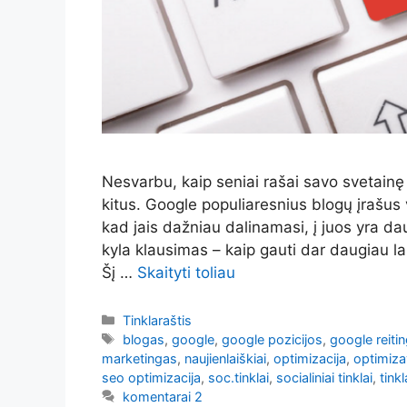
Nesvarbu, kaip seniai rašai savo svetainę 
kitus. Google populiaresnius blogų įrašus v
kad jais dažniau dalinamasi, į juos yra dau
kyla klausimas – kaip gauti dar daugiau la
Šį …
Skaityti toliau
Kategorijos
Tinklaraštis
Žymos
blogas
,
google
,
google pozicijos
,
google reitin
marketingas
,
naujienlaiškiai
,
optimizacija
,
optimiz
seo optimizacija
,
soc.tinklai
,
socialiniai tinklai
,
tinkl
komentarai 2