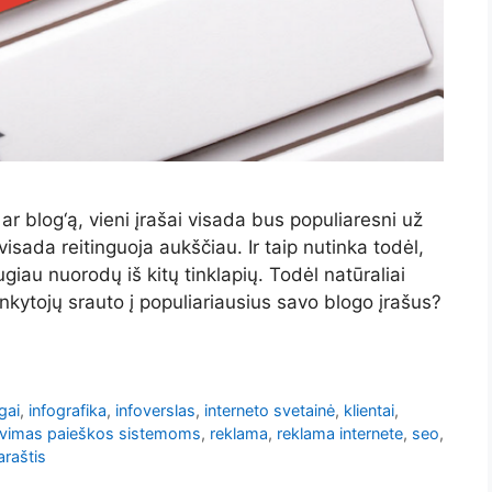
ar blog‘ą, vieni įrašai visada bus populiaresni už
isada reitinguoja aukščiau. Ir taip nutinka todėl,
giau nuorodų iš kitų tinklapių. Todėl natūraliai
nkytojų srauto į populiariausius savo blogo įrašus?
gai
,
infografika
,
infoverslas
,
interneto svetainė
,
klientai
,
avimas paieškos sistemoms
,
reklama
,
reklama internete
,
seo
,
araštis