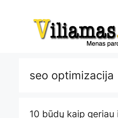
Pereiti
prie
turinio
seo optimizacija
10 būdų kaip geriau 