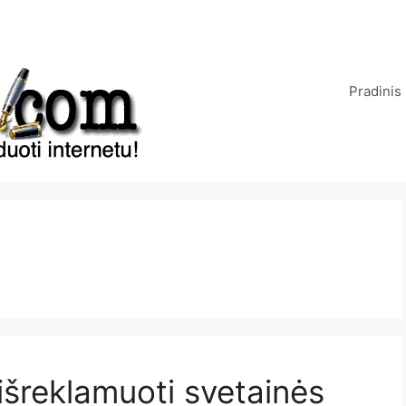
Pradinis
išreklamuoti svetainės